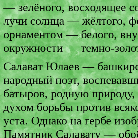
— зелёного, восходящее с
лучи солнца — жёлтого, ф
орнаментом — белого, вну
окружности — темно-золот
Салават Юлаев — башкирс
народный поэт, воспевавш
батыров, родную природу,
духом борьбы против всяко
уста. Однако на гербе изо
Памятник Салавату — обо