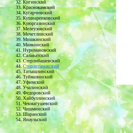
Кигинский
Краснокамский
Кугарчинский
Кушнаренковский
Куюргазинский
Мелеузовский
Мечетлинский
Мишкинский
Миякинский
Нуримановский
Салаватский
Стерлибашевский
Стерлитамакский
Татышлинский
Туймазинский
Уфимский
Учалинский
Федоровский
Хайбуллинский
Чекмагушевский
Чишминский
Шаранский
Янаульский