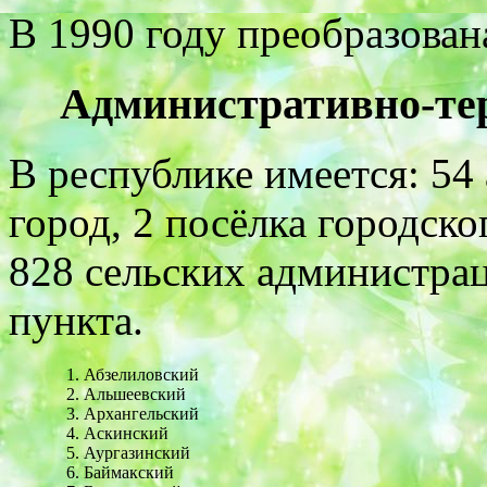
В 1990 году преобразован
Административно-те
В республике имеется: 54
город, 2 посёлка городск
828 сельских администрац
пункта.
Абзелиловский
Альшеевский
Архангельский
Аскинский
Аургазинский
Баймакский