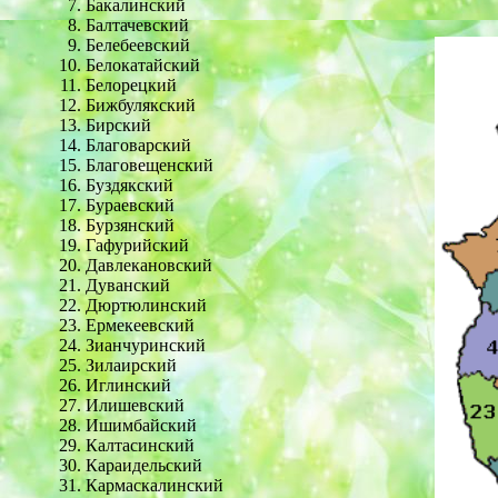
Бакалинский
Балтачевский
Белебеевский
Белокатайский
Белорецкий
Бижбулякский
Бирский
Благоварский
Благовещенский
Буздякский
Бураевский
Бурзянский
Гафурийский
Давлекановский
Дуванский
Дюртюлинский
Ермекеевский
Зианчуринский
Зилаирский
Иглинский
Илишевский
Ишимбайский
Калтасинский
Караидельский
Кармаскалинский