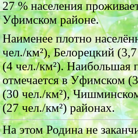
27 % населения проживае
Уфимском районе.
Наименее плотно населён
чел./км²), Белорецкий (3,
(4 чел./км²). Наибольшая 
отмечается в Уфимском (3
(30 чел./км²), Чишминском
(27 чел./км²) районах.
На этом Родина не заканчи